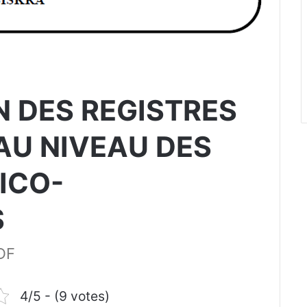
N DES REGISTRES
AU NIVEAU DES
ICO-
S
DF
4/5 - (9 votes)