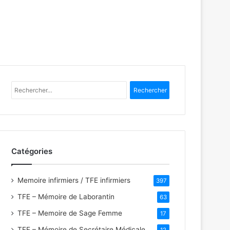
R
e
c
h
e
r
Catégories
c
h
e
Memoire infirmiers / TFE infirmiers
397
r
TFE – Mémoire de Laborantin
63
:
TFE – Memoire de Sage Femme
17
TFE – Mémoire de Secrétaire Médicale
12