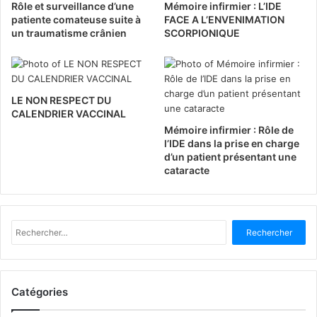
Rôle et surveillance d’une
Mémoire infirmier : L’IDE
patiente comateuse suite à
FACE A L’ENVENIMATION
un traumatisme crânien
SCORPIONIQUE
LE NON RESPECT DU
CALENDRIER VACCINAL
Mémoire infirmier : Rôle de
l’IDE dans la prise en charge
d’un patient présentant une
cataracte
R
e
c
h
e
Catégories
r
c