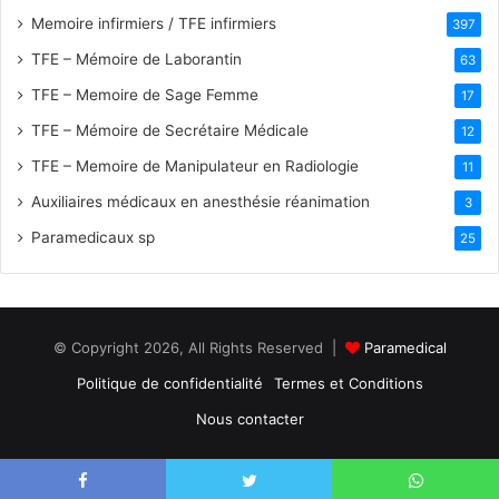
h
Memoire infirmiers / TFE infirmiers
397
e
TFE – Mémoire de Laborantin
63
r
TFE – Memoire de Sage Femme
17
:
TFE – Mémoire de Secrétaire Médicale
12
TFE – Memoire de Manipulateur en Radiologie
11
Auxiliaires médicaux en anesthésie réanimation
3
Paramedicaux sp
25
© Copyright 2026, All Rights Reserved |
Paramedical
Politique de confidentialité
Termes et Conditions
Nous contacter