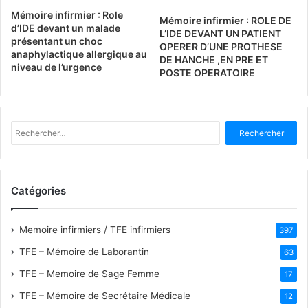
Mémoire infirmier : Role
Mémoire infirmier : ROLE DE
d’IDE devant un malade
L’IDE DEVANT UN PATIENT
présentant un choc
OPERER D’UNE PROTHESE
anaphylactique allergique au
DE HANCHE ,EN PRE ET
niveau de l’urgence
POSTE OPERATOIRE
R
e
c
h
e
Catégories
r
c
h
Memoire infirmiers / TFE infirmiers
397
e
TFE – Mémoire de Laborantin
63
r
TFE – Memoire de Sage Femme
17
:
TFE – Mémoire de Secrétaire Médicale
12