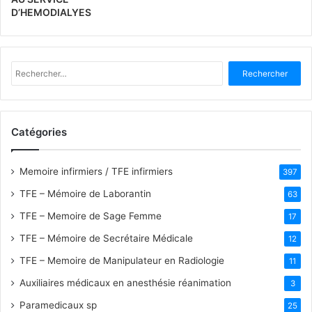
D’HEMODIALYES
R
e
c
h
e
Catégories
r
c
h
Memoire infirmiers / TFE infirmiers
397
e
TFE – Mémoire de Laborantin
63
r
TFE – Memoire de Sage Femme
17
:
TFE – Mémoire de Secrétaire Médicale
12
TFE – Memoire de Manipulateur en Radiologie
11
Auxiliaires médicaux en anesthésie réanimation
3
Paramedicaux sp
25