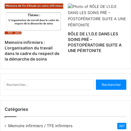
RÔLE DE L’I.D.E DANS LES
SOINS PRÉ –
Memoire infirmiers :
POSTOPÉRATOIRE SUITE A
L’organisation du travail
UNE PÉRITONITE
dans le cadre du respect de
la démarche de soins
R
e
c
h
e
Catégories
r
c
h
Memoire infirmiers / TFE infirmiers
397