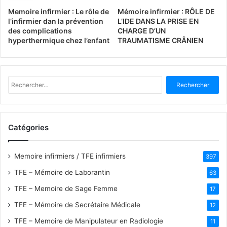
Memoire infirmier : Le rôle de
Mémoire infirmier : RÔLE DE
l’infirmier dan la prévention
L’IDE DANS LA PRISE EN
des complications
CHARGE D’UN
hyperthermique chez l’enfant
TRAUMATISME CRÂNIEN
R
e
c
h
e
Catégories
r
c
h
Memoire infirmiers / TFE infirmiers
397
e
TFE – Mémoire de Laborantin
63
r
TFE – Memoire de Sage Femme
17
:
TFE – Mémoire de Secrétaire Médicale
12
TFE – Memoire de Manipulateur en Radiologie
11