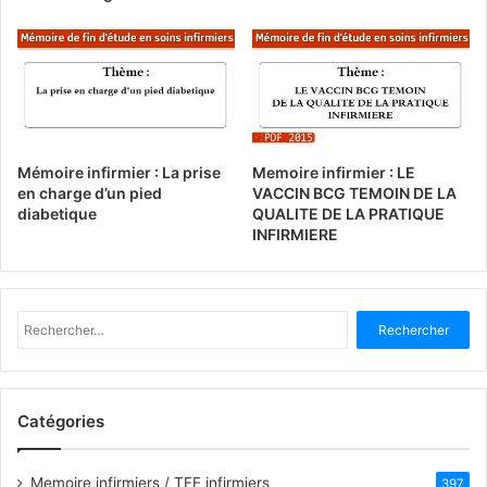
Mémoire infirmier : La prise
Memoire infirmier : LE
en charge d’un pied
VACCIN BCG TEMOIN DE LA
diabetique
QUALITE DE LA PRATIQUE
INFIRMIERE
R
e
c
h
e
Catégories
r
c
h
Memoire infirmiers / TFE infirmiers
397