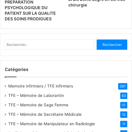
PREPARATION
chirurgie
PSYCHOLOGIQUE DU
PATIENT SUR LA QUALITE
DES SOINS PRODIGUES
R
e
c
h
e
Catégories
r
c
h
Memoire infirmiers / TFE infirmiers
397
e
TFE – Mémoire de Laborantin
63
r
TFE – Memoire de Sage Femme
17
:
TFE – Mémoire de Secrétaire Médicale
12
TFE – Memoire de Manipulateur en Radiologie
11