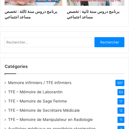
برنامج دروس سنة ثانية : تخصص
برنامج دروس سنة ثالثة : تخصص
مساعد اجتماعي
مساعد اجتماعي
R
e
c
h
e
Catégories
r
c
h
Memoire infirmiers / TFE infirmiers
397
e
TFE – Mémoire de Laborantin
63
r
TFE – Memoire de Sage Femme
17
:
TFE – Mémoire de Secrétaire Médicale
12
TFE – Memoire de Manipulateur en Radiologie
11
Auxiliaires médicaux en anesthésie réanimation
3